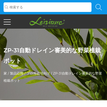
ZP-31自動ドレイン審美的な野菜植栽
ポット
家
/
製品応用
/
プロ用栽培向け
/
ZP-31自動ドレイン審美的な野菜
植栽ポット